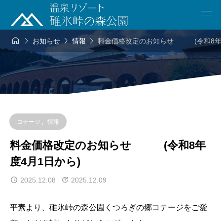




お知らせ
情報
料金価格改定のお知らせ (令和8年度
コテージ
,
情報
料金価格改定のお知らせ (令和8年
度4月1日から)
2025.12.08
2025.12.09
平素より、碓氷峠の森公園くつろぎの郷コテージをご愛