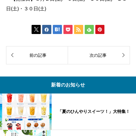
日(土)・３０日(土)









前の記事
次の記事
新着のお知らせ
「夏のひんやりスイーツ！」大特集！