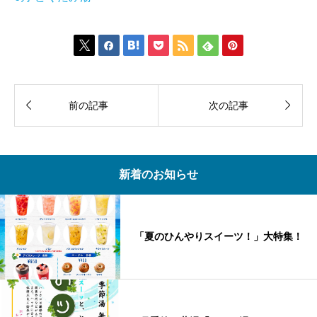









前の記事
次の記事
新着のお知らせ
「夏のひんやりスイーツ！」大特集！