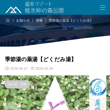




お知らせ
情報
季節湯の薬湯【どくだみ湯】
季節湯の薬湯【どくだみ湯】
2026.06.07
2026.06.08
峠の湯
,
情報