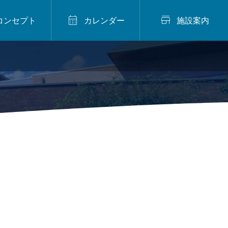


コンセプト
カレンダー
施設案内