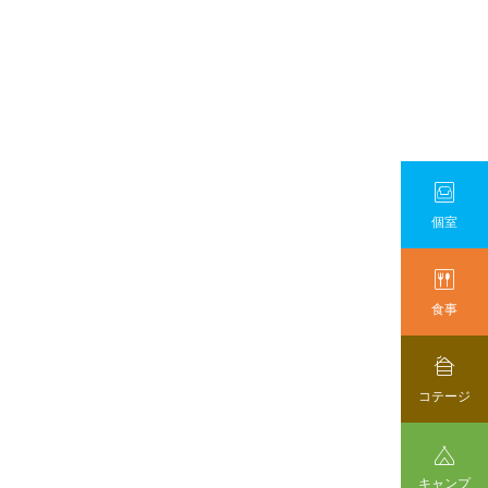

個室

食事

コテージ

キャンプ