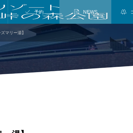



予約
NEWS
ーズマリー湯】