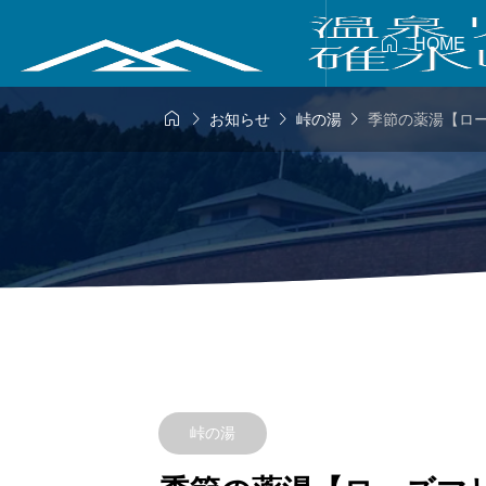

HOME




お知らせ
峠の湯
季節の薬湯【ロ
峠の湯