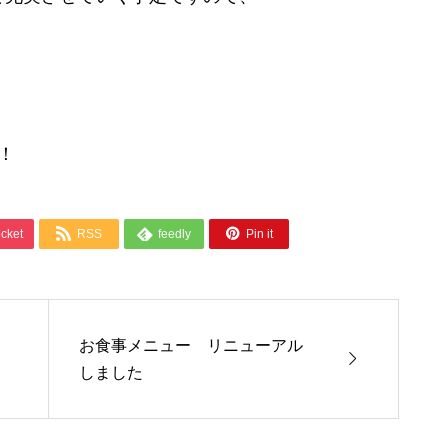
！
！



cket
RSS
feedly
Pin it
お食事メニュー リニューアル

しました