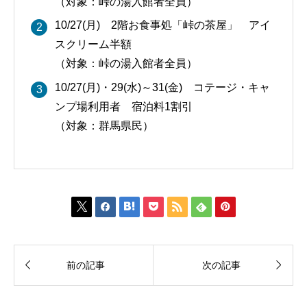
（対象：峠の湯入館者全員）
10/27(月) 2階お食事処「峠の茶屋」 アイ
スクリーム半額
（対象：峠の湯入館者全員）
10/27(月)・29(水)～31(金) コテージ・キャ
ンプ場利用者 宿泊料1割引
（対象：群馬県民）









前の記事
次の記事