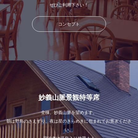
ぜひご利用下さい！
コンセプト
妙義山脈景観特等席
全棟、妙義山脈を望めます。
朝は野鳥のさえずり、夜は星のきらめきに包まれてお寛ぎくださ
い。