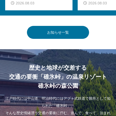
2026.08.03
2026.08.03
お知らせ一覧
歴史と地球が交差する
交通の要衝「碓氷峠」の温泉リゾート
碓氷峠の森公園
江戸時代には中山道、明治時代にはアプト式鉄道で難所として知
られた「碓氷峠」。
そんな歴史情緒漂う交通の要衝に佇む、遊んで、食べて、泊まれ