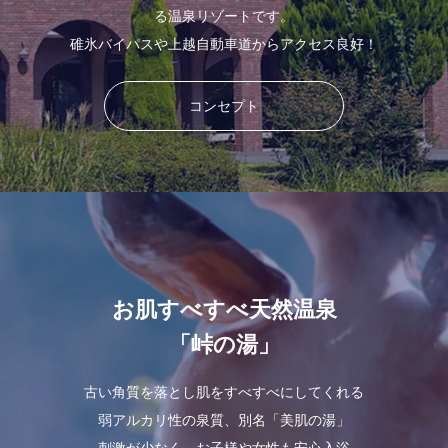
る温泉リゾートです。
碓氷バイパスや上越自動車道からアクセス良好！
コンセプト
お肌すべすべ天然温泉
「峠の湯」
古い角質を落とし肌をすべすべにしてくれる
弱アルカリ性の泉質、別名「美肌の湯」