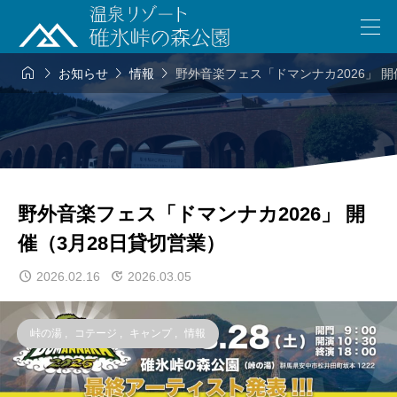




お知らせ
情報
野外音楽フェス「ドマンナカ2026」 開
野外音楽フェス「ドマンナカ2026」 開
催（3月28日貸切営業）
2026.02.16
2026.03.05
峠の湯
,
コテージ
,
キャンプ
,
情報