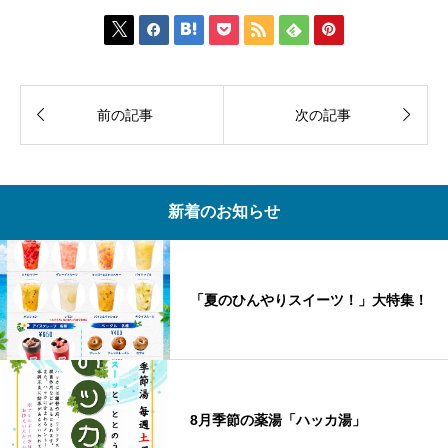









前の記事
次の記事
新着のお知らせ
「夏のひんやりスイーツ！」大特集！
8月季節の薬湯「ハッカ湯」