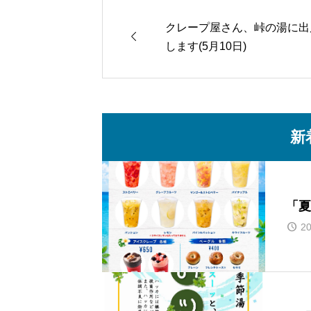
クレープ屋さん、峠の湯に出

します(5月10日)
新
「夏
20