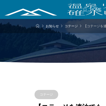

HOME




お知らせ
コテージ
【コテージを
コテージ