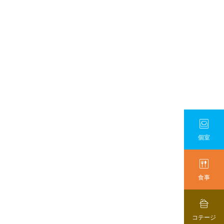

個室

食事

コテージ