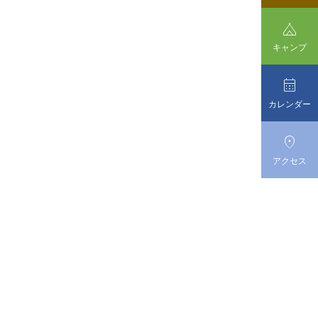

キャンプ

カレンダー

アクセス